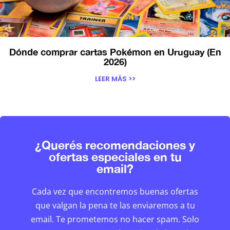
Dónde comprar cartas Pokémon en Uruguay (En
2026)
LEER MÁS >>
¿Querés recomendaciones y
ofertas especiales en tu
email?
Cada vez que encontremos buenas ofertas
que valgan la pena te las enviaremos a tu
email. Te prometemos no hacer spam. Solo